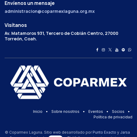
Envíenos un mensaje
administracion@coparmexlaguna.org.mx
Visítanos
Av. Matamoros 931, Tercero de Cobián Centro, 27000
Torreón, Coah.
Inicio
•
Sobre nosotros
•
Eventos
•
Socios
•
Política de privacidad
© Coparmex Laguna. Sitio web desarrollado por
Punto Exacto
y
Jarsa