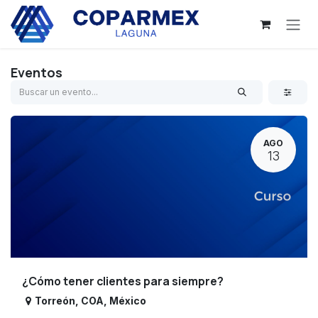
Ir al contenido
Eventos
AGO
13
¿Cómo tener clientes para siempre?
Torreón
,
COA
,
México