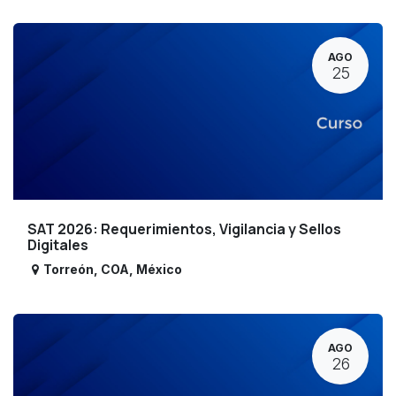
AGO
25
SAT 2026: Requerimientos, Vigilancia y Sellos
Digitales
Torreón
,
COA
,
México
AGO
26