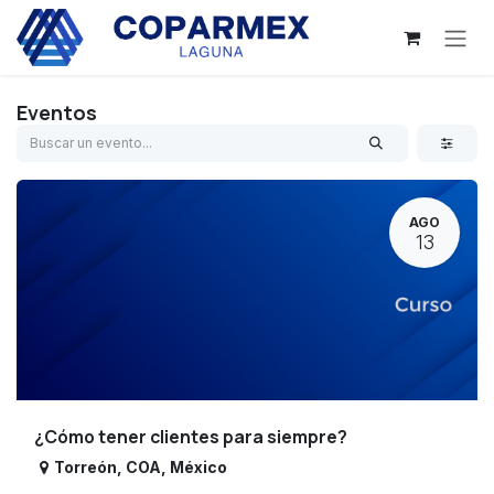
Ir al contenido
Eventos
AGO
13
¿Cómo tener clientes para siempre?
Torreón
,
COA
,
México