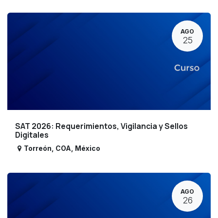
AGO
25
SAT 2026: Requerimientos, Vigilancia y Sellos
Digitales
Torreón
,
COA
,
México
AGO
26