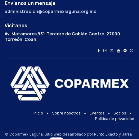
Envíenos un mensaje
administracion@coparmexlaguna.org.mx
Visítanos
Av. Matamoros 931, Tercero de Cobián Centro, 27000
Torreón, Coah.
Inicio
•
Sobre nosotros
•
Eventos
•
Socios
•
Política de privacidad
© Coparmex Laguna. Sitio web desarrollado por
Punto Exacto
y
Jarsa