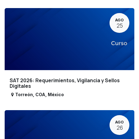
AGO
25
SAT 2026: Requerimientos, Vigilancia y Sellos
Digitales
Torreón
,
COA
,
México
AGO
26