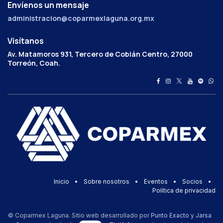
Envíenos un mensaje
administracion@coparmexlaguna.org.mx
Visítanos
Av. Matamoros 931, Tercero de Cobián Centro, 27000
Torreón, Coah.
Inicio
•
Sobre nosotros
•
Eventos
•
Socios
•
Política de privacidad
© Coparmex Laguna. Sitio web desarrollado por
Punto Exacto
y
Jarsa