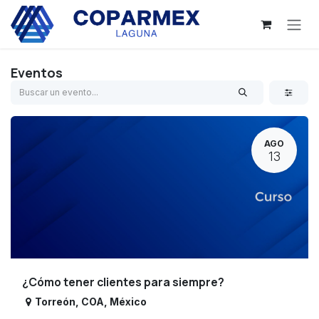
Ir al contenido
Eventos
AGO
13
¿Cómo tener clientes para siempre?
Torreón
,
COA
,
México