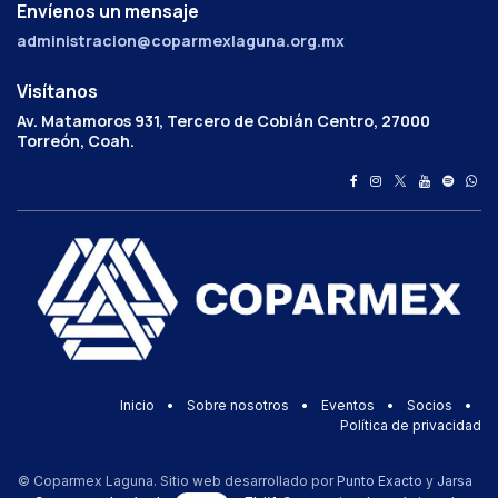
Envíenos un mensaje
administracion@coparmexlaguna.org.mx
Visítanos
Av. Matamoros 931, Tercero de Cobián Centro, 27000
Torreón, Coah.
Inicio
•
Sobre nosotros
•
Eventos
•
Socios
•
Política de privacidad
© Coparmex Laguna. Sitio web desarrollado por
Punto Exacto
y
Jarsa