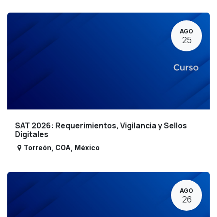
AGO
25
SAT 2026: Requerimientos, Vigilancia y Sellos
Digitales
Torreón
,
COA
,
México
AGO
26