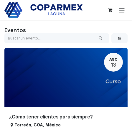
Ir al contenido
Eventos
AGO
13
¿Cómo tener clientes para siempre?
Torreón
,
COA
,
México