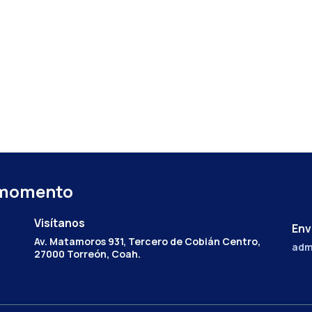
 momento
Visítanos
Env
Av. Matamoros 931, Tercero de Cobián Centro,
adm
27000 Torreón, Coah.