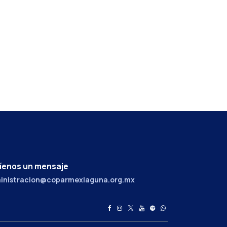
íenos un mensaje
inistracion@coparmexlaguna.org.mx