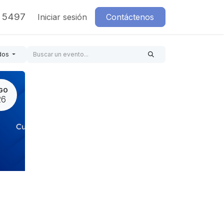
7 5497
Iniciar sesión
Contáctenos
dos
GO
26