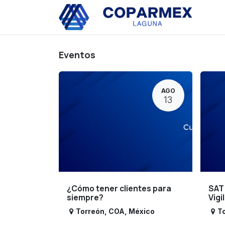
Ir al contenido
Eve
Eventos
AGO
13
¿Cómo tener clientes para
SAT
siempre?
Vigi
Torreón
,
COA
,
México
T