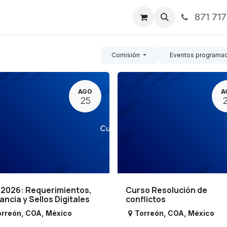
871 71
ntos
Nosotros
Servicios
Noticias
Contáctenos
Comisión
Eventos programa
AGO
A
25
 2026: Requerimientos,
Curso Resolución de
lancia y Sellos Digitales
conflictos
orreón
,
COA
,
México
Torreón
,
COA
,
México