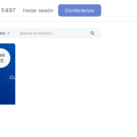
7 5497
Iniciar sesión
Contáctenos
dos
GO
26