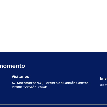
 momento
Visítanos
Env
Av. Matamoros 931, Tercero de Cobián Centro,
adm
27000 Torreón, Coah.