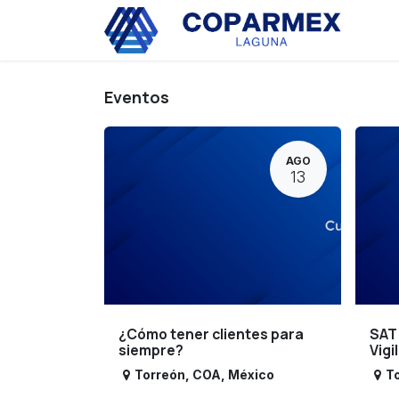
Ir al contenido
Eve
Eventos
AGO
13
¿Cómo tener clientes para
SAT
siempre?
Vigi
Torreón
,
COA
,
México
T