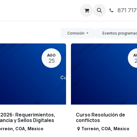
871 71
ntos
Nosotros
Servicios
Noticias
Contáctenos
Comisión
Eventos programa
AGO
A
25
 2026: Requerimientos,
Curso Resolución de
lancia y Sellos Digitales
conflictos
orreón
,
COA
,
México
Torreón
,
COA
,
México