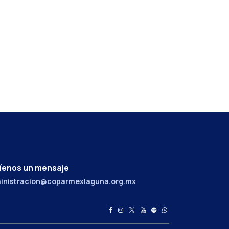
íenos un mensaje
inistracion@coparmexlaguna.org.mx