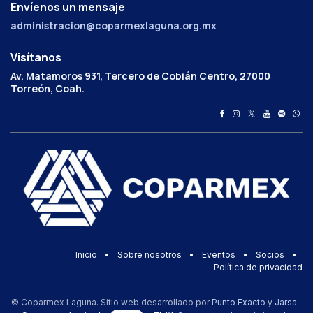
Envíenos un mensaje
administracion@coparmexlaguna.org.mx
Visítanos
Av. Matamoros 931, Tercero de Cobián Centro, 27000
Torreón, Coah.
Inicio
•
Sobre nosotros
•
Eventos
•
Socios
•
Política de privacidad
© Coparmex Laguna. Sitio web desarrollado por
Punto Exacto
y
Jarsa