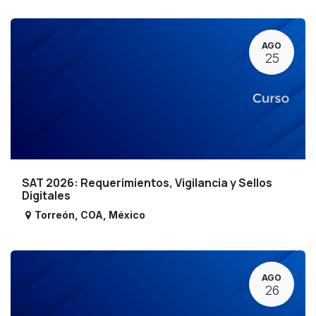
AGO
25
SAT 2026: Requerimientos, Vigilancia y Sellos
Digitales
Torreón
,
COA
,
México
AGO
26