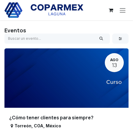
Ir al contenido
Eventos
AGO
13
¿Cómo tener clientes para siempre?
Torreón
,
COA
,
México