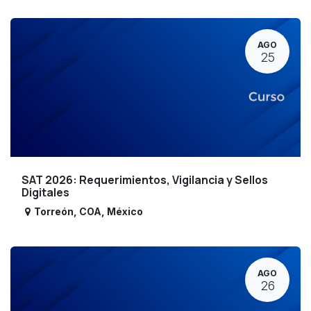
AGO
25
SAT 2026: Requerimientos, Vigilancia y Sellos
Digitales
Torreón
,
COA
,
México
AGO
26