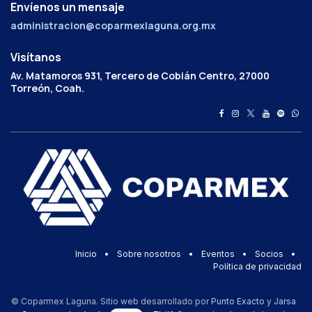
Envíenos un mensaje
administracion@coparmexlaguna.org.mx
Visítanos
Av. Matamoros 931, Tercero de Cobián Centro, 27000
Torreón, Coah.
Inicio
•
Sobre nosotros
•
Eventos
•
Socios
•
Política de privacidad
© Coparmex Laguna. Sitio web desarrollado por
Punto Exacto
y
Jarsa