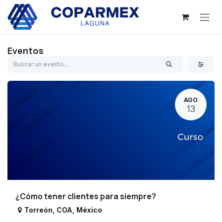
Ir al contenido
Eventos
AGO
13
¿Cómo tener clientes para siempre?
Torreón
,
COA
,
México