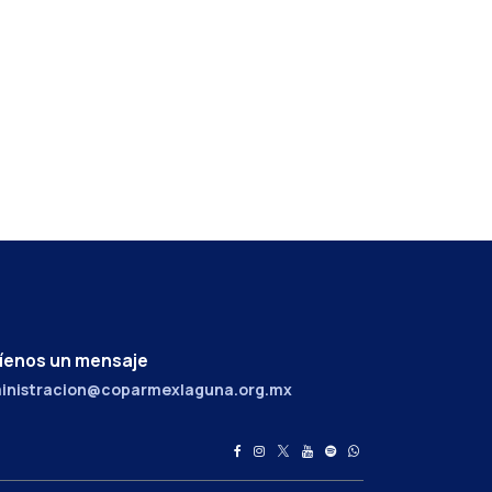
íenos un mensaje
inistracion@coparmexlaguna.org.mx