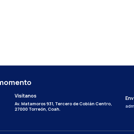
 momento
Visítanos
Env
Av. Matamoros 931, Tercero de Cobián Centro,
adm
27000 Torreón, Coah.