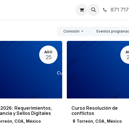
871 71
ntos
Nosotros
Servicios
Noticias
Contáctenos
Comisión
Eventos programa
AGO
A
25
 2026: Requerimientos,
Curso Resolución de
lancia y Sellos Digitales
conflictos
orreón
,
COA
,
México
Torreón
,
COA
,
México