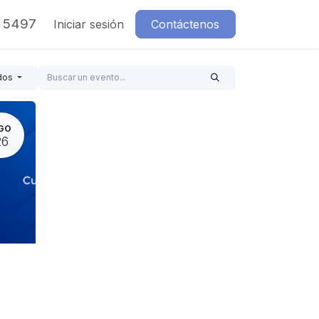
7 5497
Iniciar sesión
Contáctenos
dos
GO
26