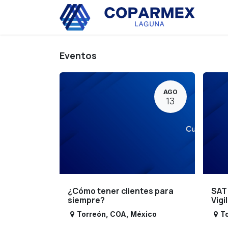
Ir al contenido
Eve
Eventos
AGO
13
¿Cómo tener clientes para
SAT
siempre?
Vigi
Torreón
,
COA
,
México
T