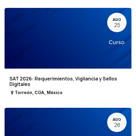
AGO
25
SAT 2026: Requerimientos, Vigilancia y Sellos
Digitales
Torreón
,
COA
,
México
AGO
26