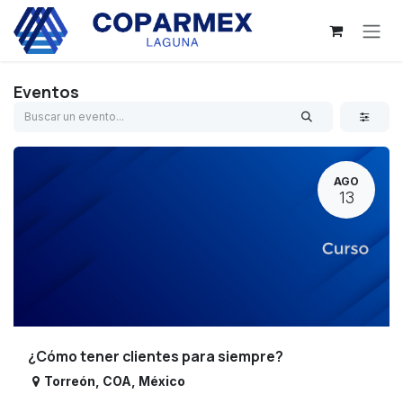
Ir al contenido
Eventos
AGO
13
¿Cómo tener clientes para siempre?
Torreón
,
COA
,
México