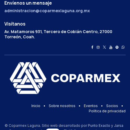
Envíenos un mensaje
administracion@coparmexlaguna.org.mx
Visítanos
Av. Matamoros 931, Tercero de Cobián Centro, 27000
Torreón, Coah.
Inicio
•
Sobre nosotros
•
Eventos
•
Socios
•
Política de privacidad
© Coparmex Laguna. Sitio web desarrollado por
Punto Exacto
y
Jarsa