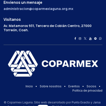
Envíenos un mensaje
administracion@coparmexlaguna.org.mx
Visítanos
Av. Matamoros 931, Tercero de Cobián Centro, 27000
Torreón, Coah.
Inicio
•
Sobre nosotros
•
Eventos
•
Socios
•
Política de privacidad
© Coparmex Laguna. Sitio web desarrollado por
Punto Exacto
y
Jarsa