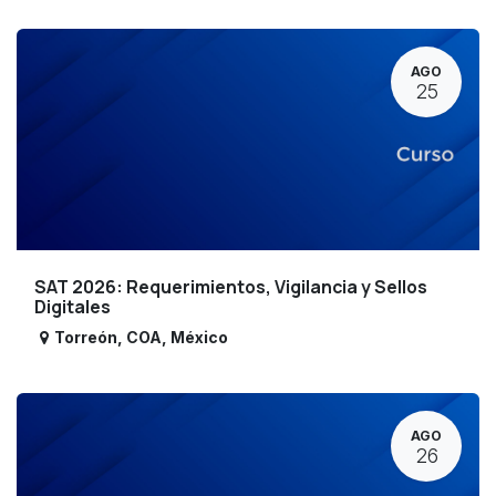
AGO
25
SAT 2026: Requerimientos, Vigilancia y Sellos
Digitales
Torreón
,
COA
,
México
AGO
26