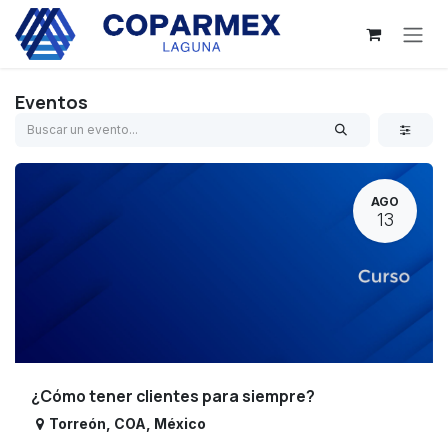
Ir al contenido
Eventos
AGO
13
¿Cómo tener clientes para siempre?
Torreón
,
COA
,
México