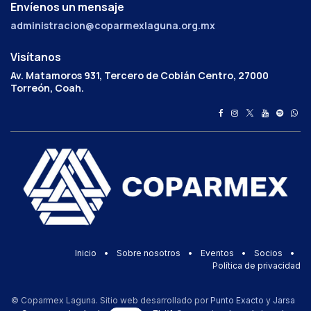
Envíenos un mensaje
administracion@coparmexlaguna.org.mx
Visítanos
Av. Matamoros 931, Tercero de Cobián Centro, 27000
Torreón, Coah.
Inicio
•
Sobre nosotros
•
Eventos
•
Socios
•
Política de privacidad
© Coparmex Laguna. Sitio web desarrollado por
Punto Exacto
y
Jarsa