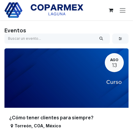
Ir al contenido
Eventos
AGO
13
¿Cómo tener clientes para siempre?
Torreón
,
COA
,
México