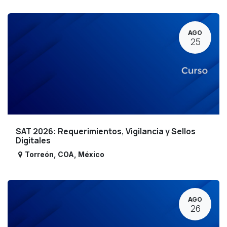
AGO
25
SAT 2026: Requerimientos, Vigilancia y Sellos
Digitales
Torreón
,
COA
,
México
AGO
26