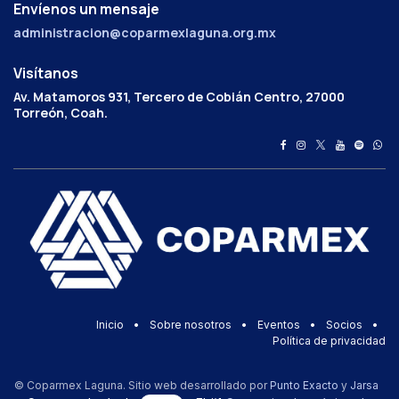
Envíenos un mensaje
administracion@coparmexlaguna.org.mx
Visítanos
Av. Matamoros 931, Tercero de Cobián Centro, 27000
Torreón, Coah.
Inicio
•
Sobre nosotros
•
Eventos
•
Socios
•
Política de privacidad
© Coparmex Laguna. Sitio web desarrollado por
Punto Exacto
y
Jarsa