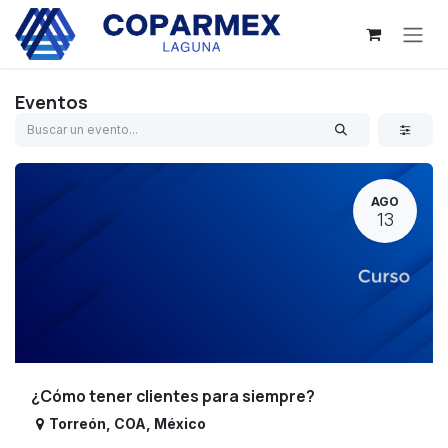
Ir al contenido
Eventos
AGO
13
¿Cómo tener clientes para siempre?
Torreón
,
COA
,
México