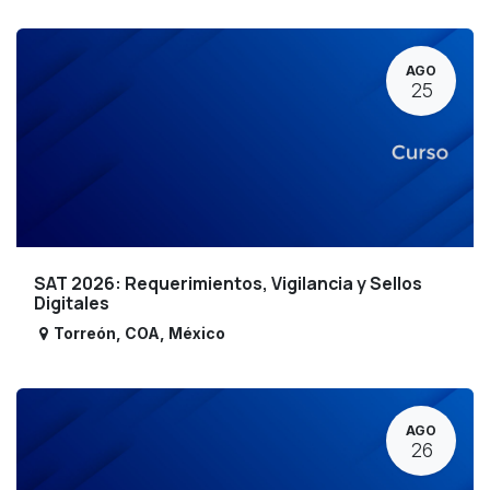
AGO
25
SAT 2026: Requerimientos, Vigilancia y Sellos
Digitales
Torreón
,
COA
,
México
AGO
26