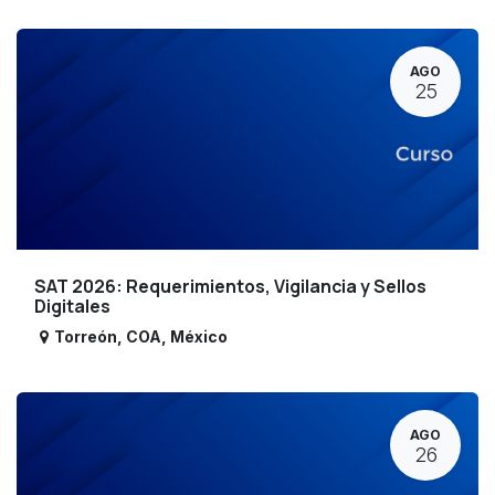
AGO
25
SAT 2026: Requerimientos, Vigilancia y Sellos
Digitales
Torreón
,
COA
,
México
AGO
26