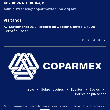
Envíenos un mensaje
administracion@coparmexlaguna.org.mx
Visítanos
Av. Matamoros 931, Tercero de Cobián Centro, 27000
Torreón, Coah.
Inicio
•
Sobre nosotros
•
Eventos
•
Socios
•
Política de privacidad
© Coparmex Laguna. Sitio web desarrollado por
Punto Exacto
y
Jarsa