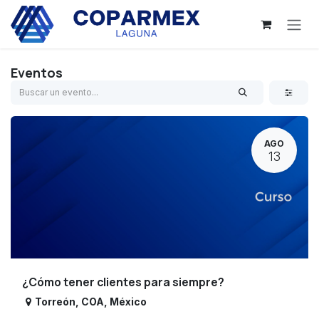
Ir al contenido
Eventos
AGO
13
¿Cómo tener clientes para siempre?
Torreón
,
COA
,
México