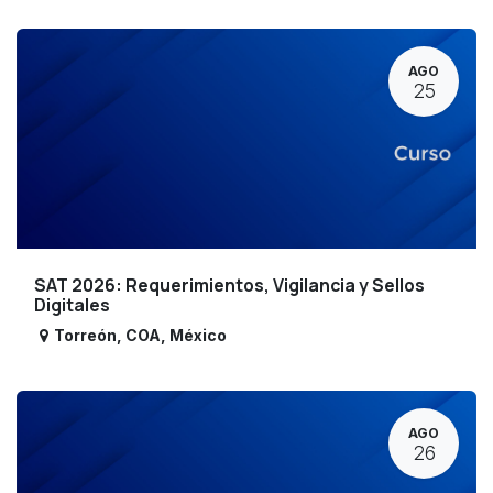
AGO
25
SAT 2026: Requerimientos, Vigilancia y Sellos
Digitales
Torreón
,
COA
,
México
AGO
26