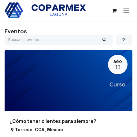
Ir al contenido
Eventos
AGO
13
¿Cómo tener clientes para siempre?
Torreón
,
COA
,
México