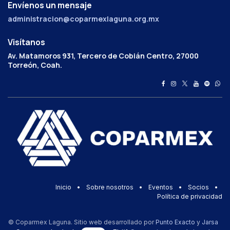
Envíenos un mensaje
administracion@coparmexlaguna.org.mx
Visítanos
Av. Matamoros 931, Tercero de Cobián Centro, 27000
Torreón, Coah.
Inicio
•
Sobre nosotros
•
Eventos
•
Socios
•
Política de privacidad
© Coparmex Laguna. Sitio web desarrollado por
Punto Exacto
y
Jarsa