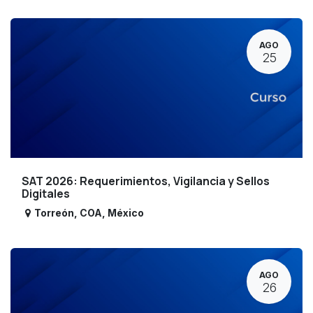
AGO
25
SAT 2026: Requerimientos, Vigilancia y Sellos
Digitales
Torreón
,
COA
,
México
AGO
26