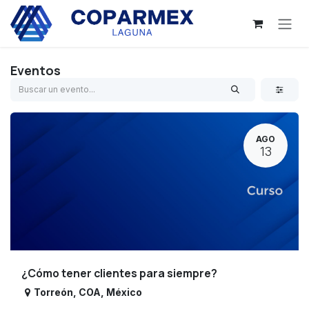
Ir al contenido
Eventos
AGO
13
¿Cómo tener clientes para siempre?
Torreón
,
COA
,
México