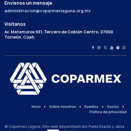
Envíenos un mensaje
administracion@coparmexlaguna.org.mx
Visítanos
Av. Matamoros 931, Tercero de Cobián Centro, 27000
Torreón, Coah.
Inicio
•
Sobre nosotros
•
Eventos
•
Socios
•
Política de privacidad
© Coparmex Laguna. Sitio web desarrollado por
Punto Exacto
y
Jarsa