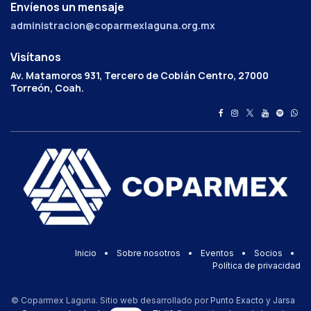
Envíenos un mensaje
administracion@coparmexlaguna.org.mx
Visítanos
Av. Matamoros 931, Tercero de Cobián Centro, 27000
Torreón, Coah.
Inicio
•
Sobre nosotros
•
Eventos
•
Socios
•
Política de privacidad
© Coparmex Laguna. Sitio web desarrollado por
Punto Exacto
y
Jarsa