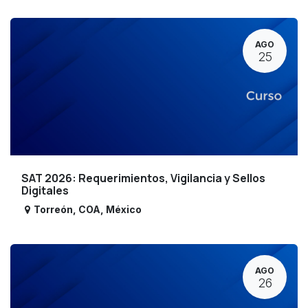
AGO
25
SAT 2026: Requerimientos, Vigilancia y Sellos
Digitales
Torreón
,
COA
,
México
AGO
26