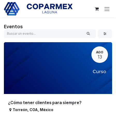
Ir al contenido
Eventos
AGO
13
¿Cómo tener clientes para siempre?
Torreón
,
COA
,
México