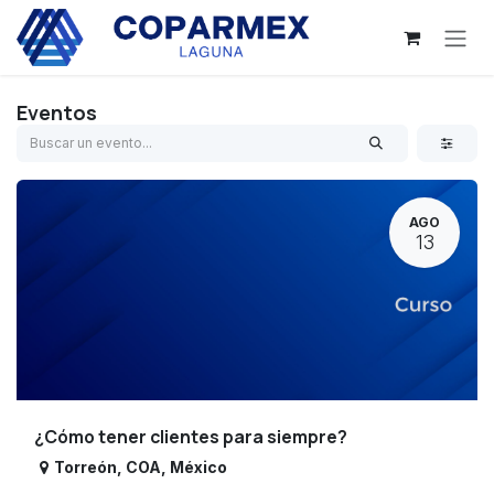
Ir al contenido
Eventos
AGO
13
¿Cómo tener clientes para siempre?
Torreón
,
COA
,
México