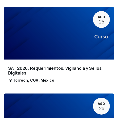
AGO
25
SAT 2026: Requerimientos, Vigilancia y Sellos
Digitales
Torreón
,
COA
,
México
AGO
26