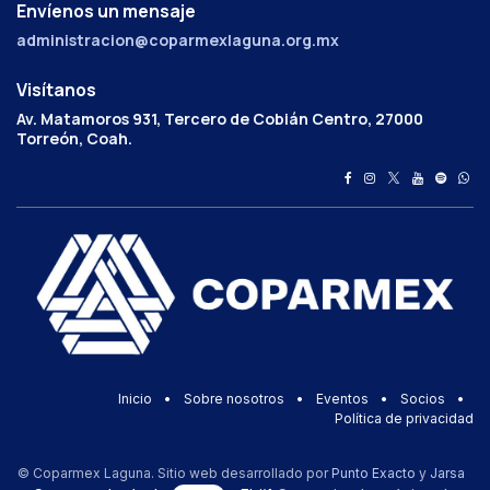
Envíenos un mensaje
administracion@coparmexlaguna.org.mx
Visítanos
Av. Matamoros 931, Tercero de Cobián Centro, 27000
Torreón, Coah.
Inicio
•
Sobre nosotros
•
Eventos
•
Socios
•
Política de privacidad
© Coparmex Laguna. Sitio web desarrollado por
Punto Exacto
y
Jarsa