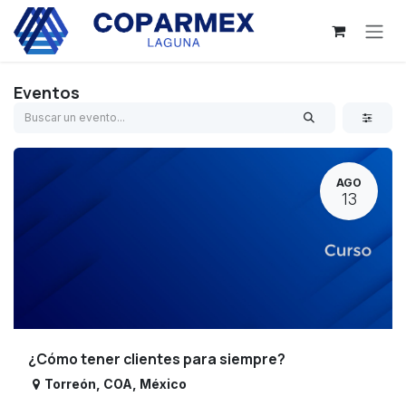
Ir al contenido
Eventos
AGO
13
¿Cómo tener clientes para siempre?
Torreón
,
COA
,
México