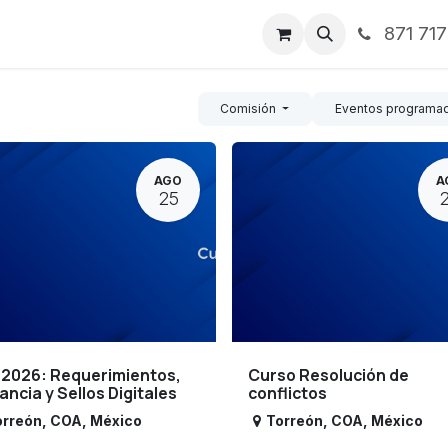
871 71
ntos
Nosotros
Servicios
Noticias
Contáctenos
Comisión
Eventos programa
AGO
A
25
 2026: Requerimientos,
Curso Resolución de
lancia y Sellos Digitales
conflictos
orreón
,
COA
,
México
Torreón
,
COA
,
México