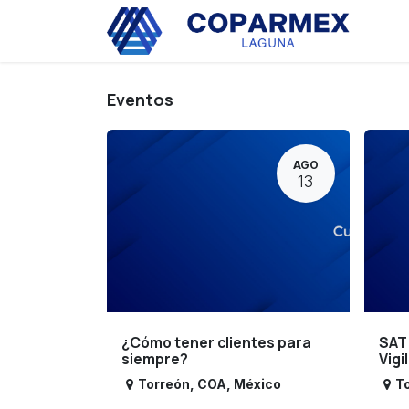
Ir al contenido
Eve
Eventos
AGO
13
¿Cómo tener clientes para
SAT
siempre?
Vigi
Torreón
,
COA
,
México
T