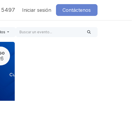
7 5497
Iniciar sesión
Contáctenos
dos
GO
26