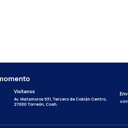
 momento
Visítanos
Env
Av. Matamoros 931, Tercero de Cobián Centro,
adm
27000 Torreón, Coah.