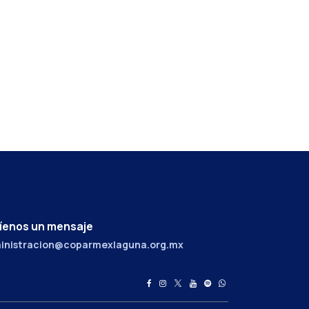
íenos un mensaje
inistracion@coparmexlaguna.org.mx