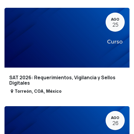
AGO
25
SAT 2026: Requerimientos, Vigilancia y Sellos
Digitales
Torreón
,
COA
,
México
AGO
26