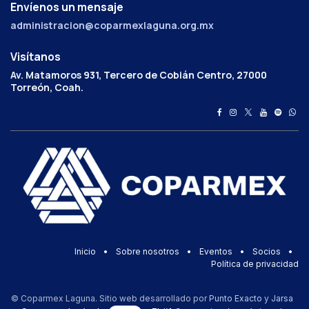
Envíenos un mensaje
administracion@coparmexlaguna.org.mx
Visítanos
Av. Matamoros 931, Tercero de Cobián Centro, 27000
Torreón, Coah.
Inicio
•
Sobre nosotros
•
Eventos
•
Socios
•
Política de privacidad
© Coparmex Laguna. Sitio web desarrollado por
Punto Exacto
y
Jarsa