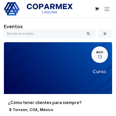
Ir al contenido
Eventos
AGO
13
¿Cómo tener clientes para siempre?
Torreón
,
COA
,
México