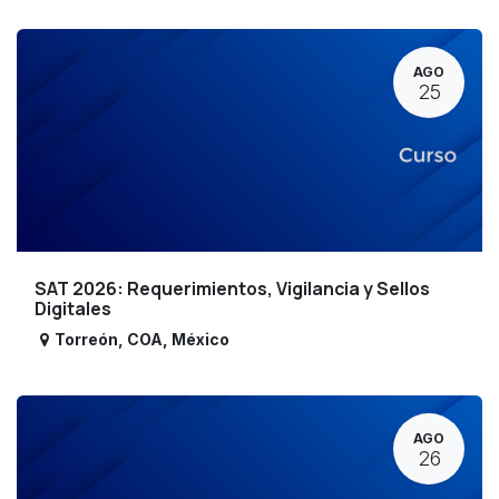
AGO
25
SAT 2026: Requerimientos, Vigilancia y Sellos
Digitales
Torreón
,
COA
,
México
AGO
26