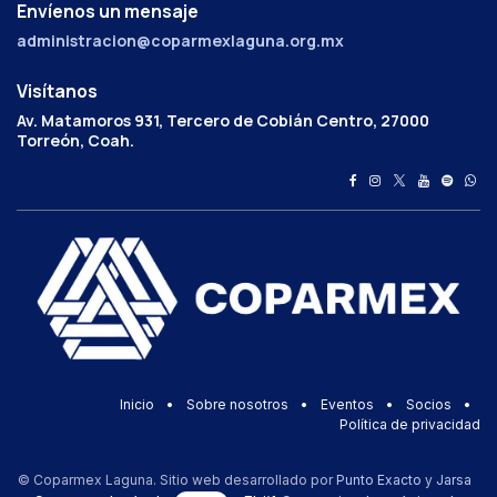
Envíenos un mensaje
administracion@coparmexlaguna.org.mx
Visítanos
Av. Matamoros 931, Tercero de Cobián Centro, 27000
Torreón, Coah.
Inicio
•
Sobre nosotros
•
Eventos
•
Socios
•
Política de privacidad
© Coparmex Laguna. Sitio web desarrollado por
Punto Exacto
y
Jarsa