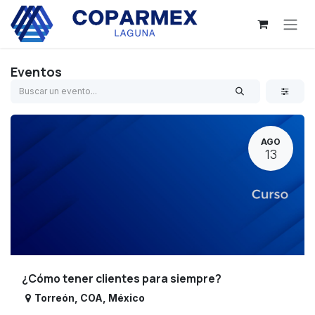
Ir al contenido
Eventos
AGO
13
¿Cómo tener clientes para siempre?
Torreón
,
COA
,
México