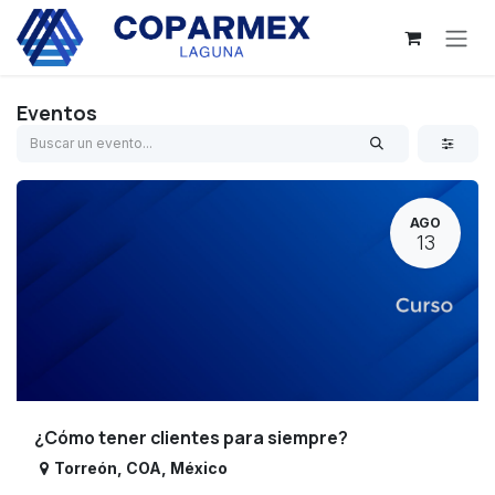
Ir al contenido
Eventos
AGO
13
¿Cómo tener clientes para siempre?
Torreón
,
COA
,
México