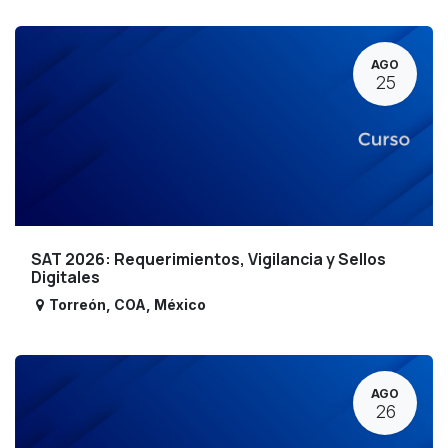
AGO
25
SAT 2026: Requerimientos, Vigilancia y Sellos
Digitales
Torreón
,
COA
,
México
AGO
26