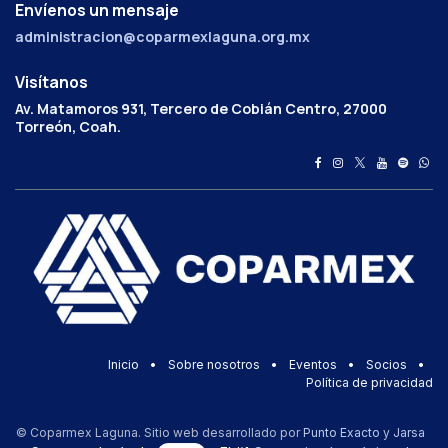
Envíenos un mensaje
administracion@coparmexlaguna.org.mx
Visítanos
Av. Matamoros 931, Tercero de Cobián Centro, 27000
Torreón, Coah.
Inicio
•
Sobre nosotros
•
Eventos
•
Socios
•
Política de privacidad
© Coparmex Laguna. Sitio web desarrollado por
Punto Exacto
y
Jarsa