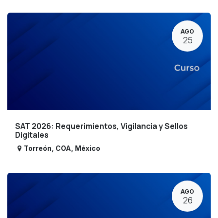
AGO
25
SAT 2026: Requerimientos, Vigilancia y Sellos
Digitales
Torreón
,
COA
,
México
AGO
26