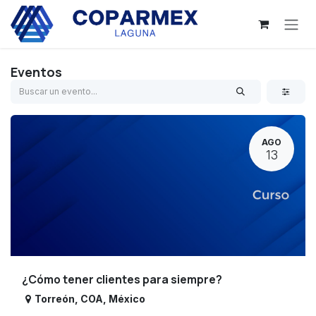
Ir al contenido
Eventos
AGO
13
¿Cómo tener clientes para siempre?
Torreón
,
COA
,
México