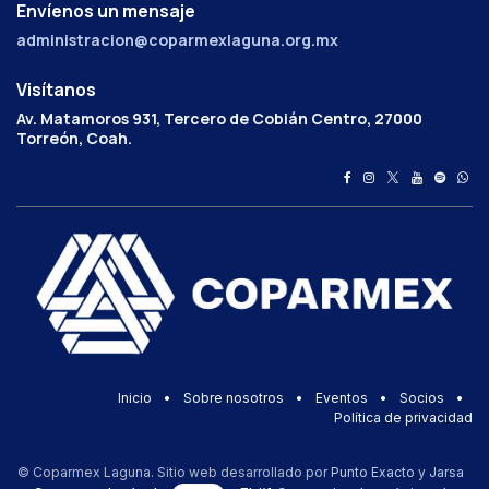
Envíenos un mensaje
administracion@coparmexlaguna.org.mx
Visítanos
Av. Matamoros 931, Tercero de Cobián Centro, 27000
Torreón, Coah.
Inicio
•
Sobre nosotros
•
Eventos
•
Socios
•
Política de privacidad
© Coparmex Laguna. Sitio web desarrollado por
Punto Exacto
y
Jarsa