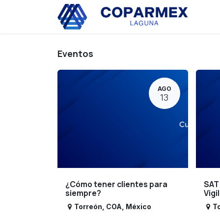
Ir al contenido
Eve
Eventos
AGO
13
¿Cómo tener clientes para
SAT
siempre?
Vigi
Torreón
,
COA
,
México
T