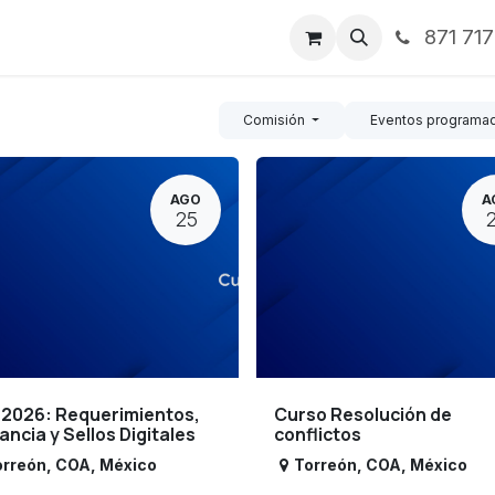
871 71
ntos
Nosotros
Servicios
Noticias
Contáctenos
Comisión
Eventos programa
AGO
A
25
 2026: Requerimientos,
Curso Resolución de
lancia y Sellos Digitales
conflictos
orreón
,
COA
,
México
Torreón
,
COA
,
México