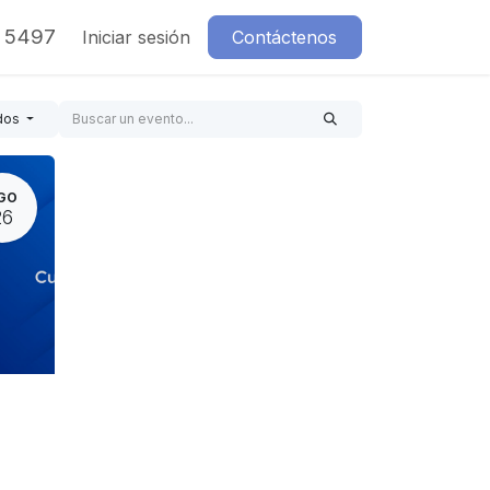
7 5497
Iniciar sesión
Contáctenos
dos
GO
26