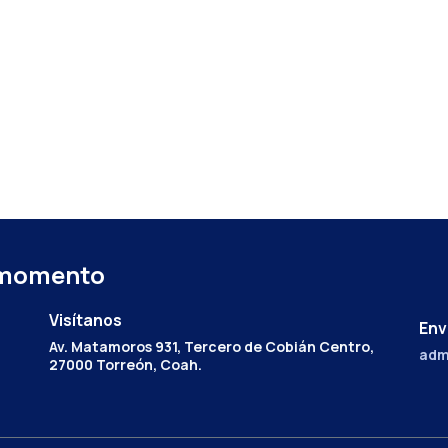
 momento
Visítanos
Env
Av. Matamoros 931, Tercero de Cobián Centro,
adm
27000 Torreón, Coah.