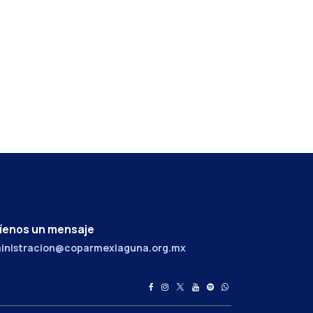
íenos un mensaje
inistracion@coparmexlaguna.org.mx