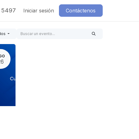
7 5497
Iniciar sesión
Contáctenos
dos
GO
26