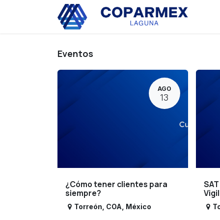
Ir al contenido
Eve
Eventos
AGO
13
¿Cómo tener clientes para
SAT
siempre?
Vigi
Torreón
,
COA
,
México
T