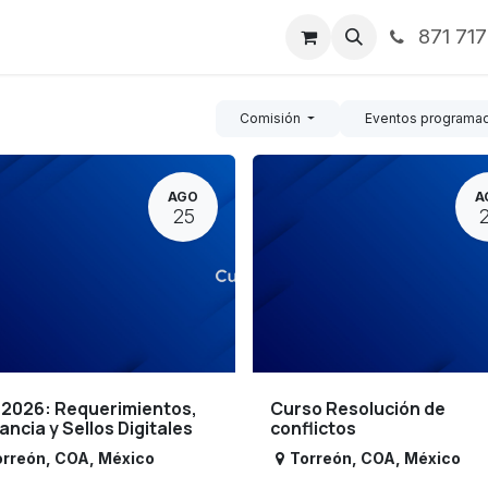
871 71
ntos
Nosotros
Servicios
Noticias
Contáctenos
Comisión
Eventos programa
AGO
A
25
 2026: Requerimientos,
Curso Resolución de
lancia y Sellos Digitales
conflictos
orreón
,
COA
,
México
Torreón
,
COA
,
México