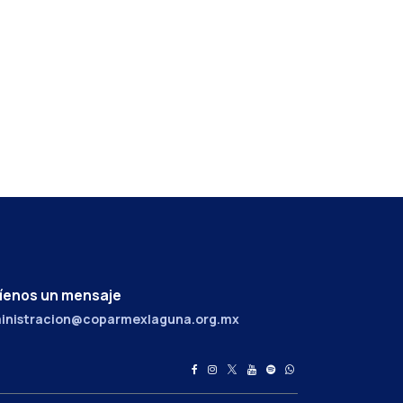
íenos un mensaje
inistracion@coparmexlaguna.org.mx