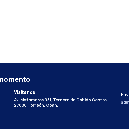
 momento
Visítanos
Env
Av. Matamoros 931, Tercero de Cobián Centro,
adm
27000 Torreón, Coah.