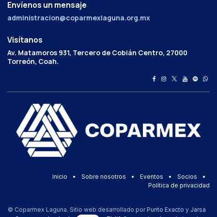
Envíenos un mensaje
administracion@coparmexlaguna.org.mx
Visítanos
Av. Matamoros 931, Tercero de Cobián Centro, 27000
Torreón, Coah.
Inicio
•
Sobre nosotros
•
Eventos
•
Socios
•
Política de privacidad
© Coparmex Laguna. Sitio web desarrollado por
Punto Exacto
y
Jarsa