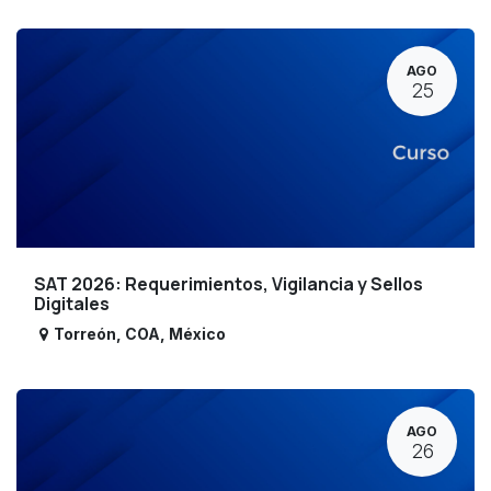
AGO
25
SAT 2026: Requerimientos, Vigilancia y Sellos
Digitales
Torreón
,
COA
,
México
AGO
26