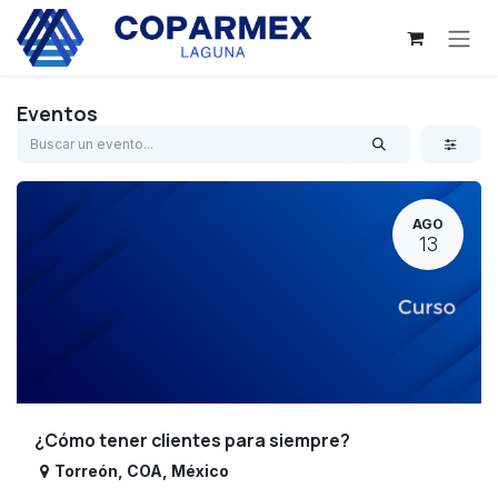
Ir al contenido
Eventos
AGO
13
¿Cómo tener clientes para siempre?
Torreón
,
COA
,
México