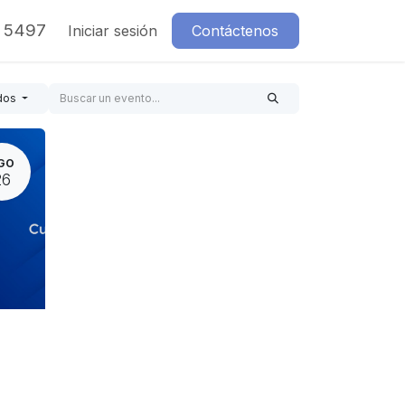
7 5497
Iniciar sesión
Contáctenos
dos
GO
26