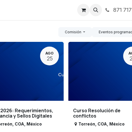
871 71
ntos
Nosotros
Servicios
Noticias
Contáctenos
Comisión
Eventos programa
AGO
A
25
 2026: Requerimientos,
Curso Resolución de
lancia y Sellos Digitales
conflictos
orreón
,
COA
,
México
Torreón
,
COA
,
México