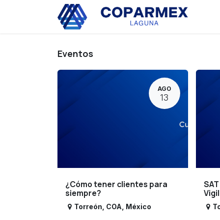
Ir al contenido
Eve
Eventos
AGO
13
¿Cómo tener clientes para
SAT
siempre?
Vigi
Torreón
,
COA
,
México
T