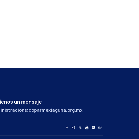
íenos un mensaje
inistracion@coparmexlaguna.org.mx