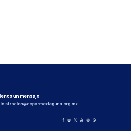
íenos un mensaje
inistracion@coparmexlaguna.org.mx