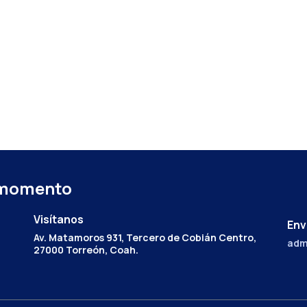
 momento
Visítanos
Env
Av. Matamoros 931, Tercero de Cobián Centro,
adm
27000 Torreón, Coah.