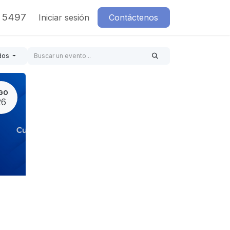
7 5497
Iniciar sesión
Contáctenos
dos
GO
26