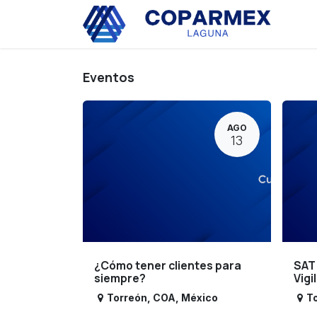
Ir al contenido
Eve
Eventos
AGO
13
¿Cómo tener clientes para
SAT
siempre?
Vigi
Torreón
,
COA
,
México
T