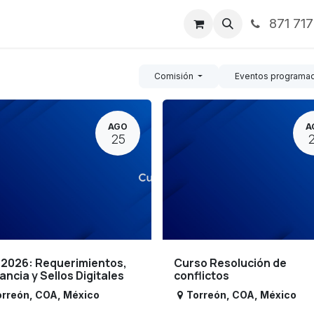
871 71
ntos
Nosotros
Servicios
Noticias
Contáctenos
Comisión
Eventos programa
AGO
A
25
 2026: Requerimientos,
Curso Resolución de
lancia y Sellos Digitales
conflictos
orreón
,
COA
,
México
Torreón
,
COA
,
México