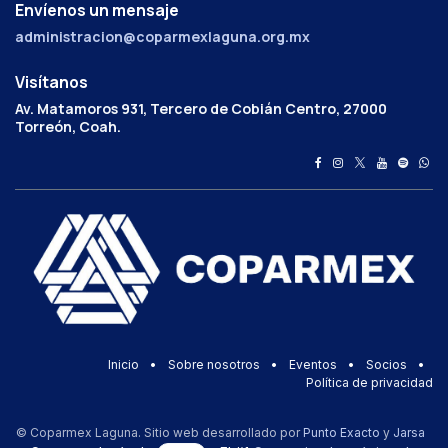
Envíenos un mensaje
administracion@coparmexlaguna.org.mx
Visítanos
Av. Matamoros 931, Tercero de Cobián Centro, 27000
Torreón, Coah.
Inicio
•
Sobre nosotros
•
Eventos
•
Socios
•
Política de privacidad
© Coparmex Laguna. Sitio web desarrollado por
Punto Exacto
y
Jarsa