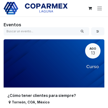
Ir al contenido
Eventos
AGO
13
¿Cómo tener clientes para siempre?
Torreón
,
COA
,
México