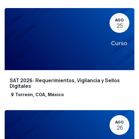
AGO
25
SAT 2026: Requerimientos, Vigilancia y Sellos
Digitales
Torreón
,
COA
,
México
AGO
26