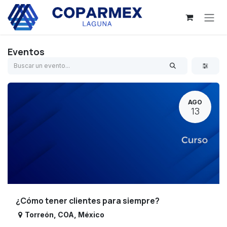
Ir al contenido
Eventos
AGO
13
¿Cómo tener clientes para siempre?
Torreón
,
COA
,
México