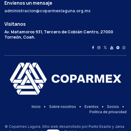
Envíenos un mensaje
administracion@coparmexlaguna.org.mx
Visítanos
Av. Matamoros 931, Tercero de Cobián Centro, 27000
Torreón, Coah.
Inicio
•
Sobre nosotros
•
Eventos
•
Socios
•
Política de privacidad
© Coparmex Laguna. Sitio web desarrollado por
Punto Exacto
y
Jarsa