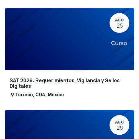
AGO
25
SAT 2026: Requerimientos, Vigilancia y Sellos
Digitales
Torreón
,
COA
,
México
AGO
26