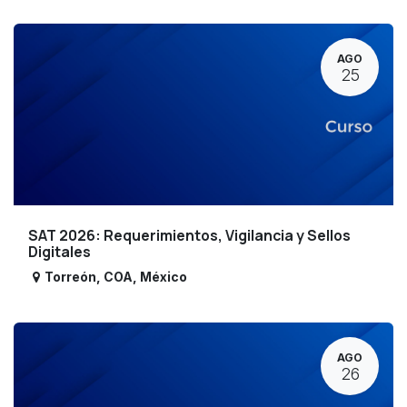
AGO
25
SAT 2026: Requerimientos, Vigilancia y Sellos
Digitales
Torreón
,
COA
,
México
AGO
26