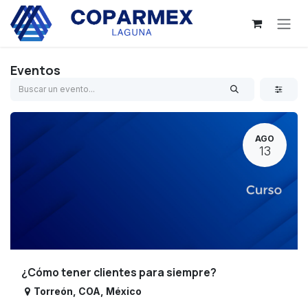
Ir al contenido
Eventos
AGO
13
¿Cómo tener clientes para siempre?
Torreón
,
COA
,
México