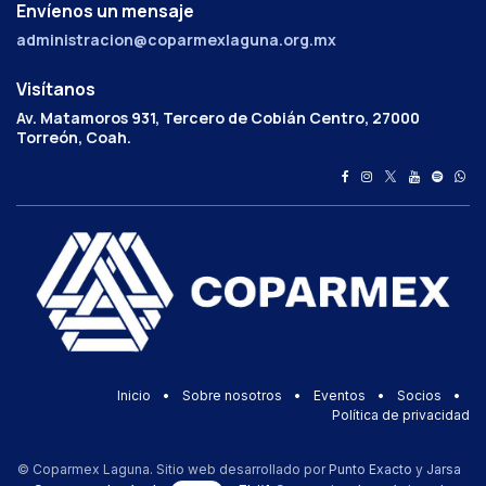
Envíenos un mensaje
administracion@coparmexlaguna.org.mx
Visítanos
Av. Matamoros 931, Tercero de Cobián Centro, 27000
Torreón, Coah.
Inicio
•
Sobre nosotros
•
Eventos
•
Socios
•
Política de privacidad
© Coparmex Laguna. Sitio web desarrollado por
Punto Exacto
y
Jarsa