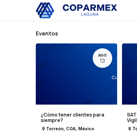
Ir al contenido
Eve
Eventos
AGO
13
¿Cómo tener clientes para
SAT
siempre?
Vigi
Torreón
,
COA
,
México
T