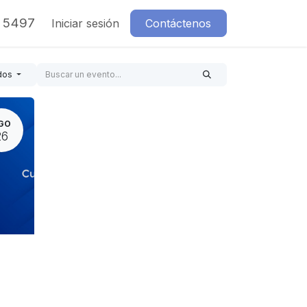
7 5497
Iniciar sesión
Contáctenos
dos
GO
26