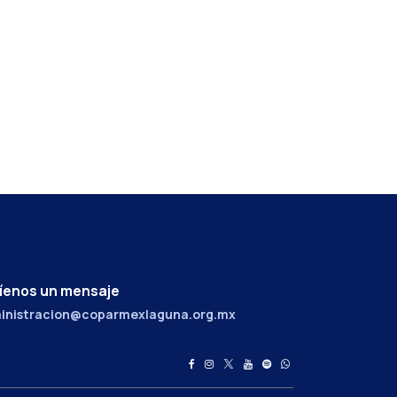
íenos un mensaje
inistracion@coparmexlaguna.org.mx