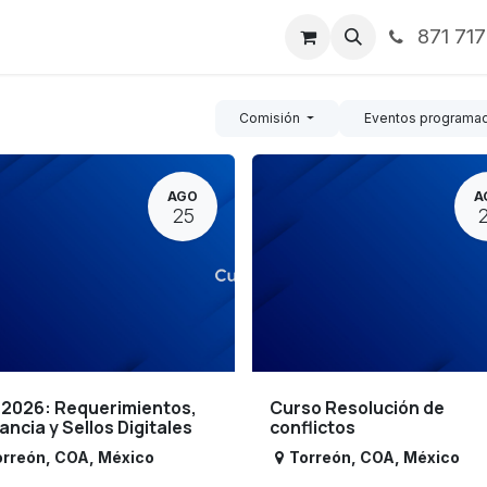
871 71
ntos
Nosotros
Servicios
Noticias
Contáctenos
Comisión
Eventos programa
AGO
A
25
 2026: Requerimientos,
Curso Resolución de
lancia y Sellos Digitales
conflictos
orreón
,
COA
,
México
Torreón
,
COA
,
México