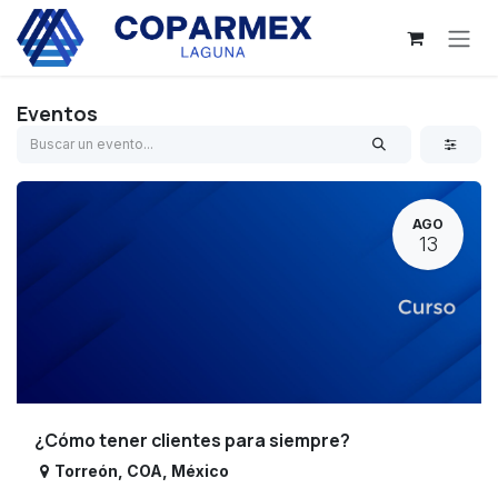
Ir al contenido
Eventos
AGO
13
¿Cómo tener clientes para siempre?
Torreón
,
COA
,
México