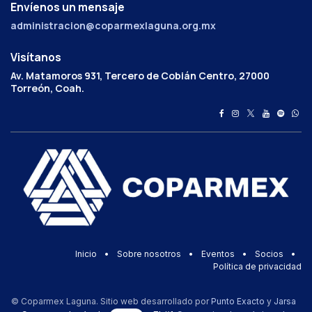
Envíenos un mensaje
administracion@coparmexlaguna.org.mx
Visítanos
Av. Matamoros 931, Tercero de Cobián Centro, 27000
Torreón, Coah.
Inicio
•
Sobre nosotros
•
Eventos
•
Socios
•
Política de privacidad
© Coparmex Laguna. Sitio web desarrollado por
Punto Exacto
y
Jarsa