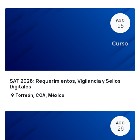
AGO
25
SAT 2026: Requerimientos, Vigilancia y Sellos
Digitales
Torreón
,
COA
,
México
AGO
26