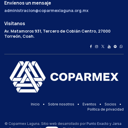
Envíenos un mensaje
administracion@coparmexlaguna.org.mx
Visítanos
Av. Matamoros 931, Tercero de Cobián Centro, 27000
Torreón, Coah.
Inicio
•
Sobre nosotros
•
Eventos
•
Socios
•
Política de privacidad
© Coparmex Laguna. Sitio web desarrollado por
Punto Exacto
y
Jarsa