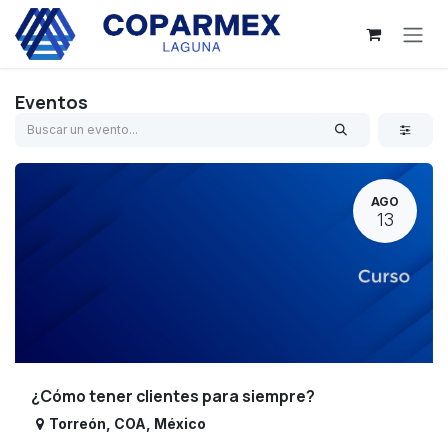
Ir al contenido
Eventos
AGO
13
¿Cómo tener clientes para siempre?
Torreón
,
COA
,
México