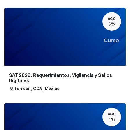
AGO
25
SAT 2026: Requerimientos, Vigilancia y Sellos
Digitales
Torreón
,
COA
,
México
AGO
26