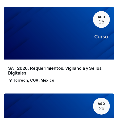
AGO
25
SAT 2026: Requerimientos, Vigilancia y Sellos
Digitales
Torreón
,
COA
,
México
AGO
26