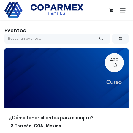
Ir al contenido
Eventos
AGO
13
¿Cómo tener clientes para siempre?
Torreón
,
COA
,
México