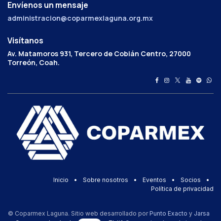
Envíenos un mensaje
administracion@coparmexlaguna.org.mx
Visítanos
Av. Matamoros 931, Tercero de Cobián Centro, 27000
Torreón, Coah.
Inicio
•
Sobre nosotros
•
Eventos
•
Socios
•
Política de privacidad
© Coparmex Laguna. Sitio web desarrollado por
Punto Exacto
y
Jarsa