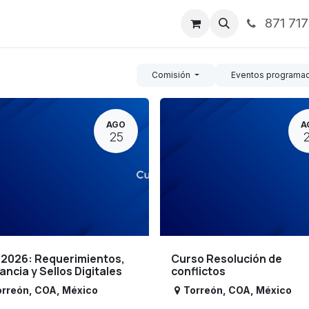
871 71
ntos
Nosotros
Servicios
Noticias
Contáctenos
Comisión
Eventos programa
AGO
A
25
 2026: Requerimientos,
Curso Resolución de
lancia y Sellos Digitales
conflictos
orreón
,
COA
,
México
Torreón
,
COA
,
México