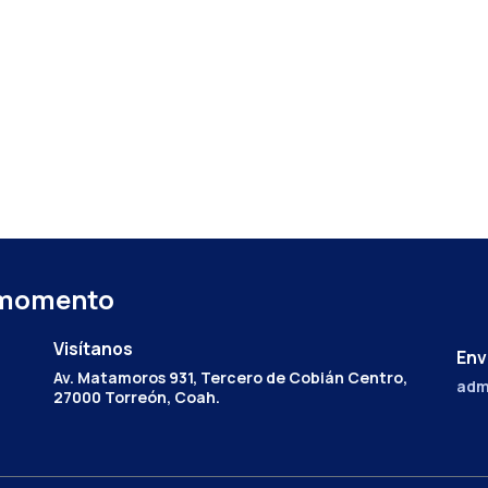
 momento
Visítanos
Env
Av. Matamoros 931, Tercero de Cobián Centro,
adm
27000 Torreón, Coah.