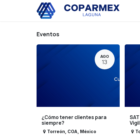
Ir al contenido
Eve
Eventos
AGO
13
¿Cómo tener clientes para
SAT
siempre?
Vigi
Torreón
,
COA
,
México
T