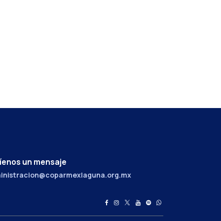
íenos un mensaje
inistracion@coparmexlaguna.org.mx