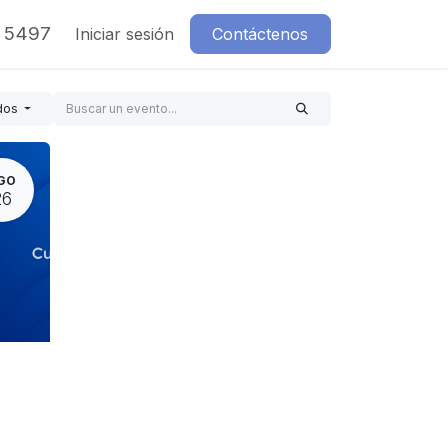
7 5497
Iniciar sesión
Contáctenos
dos
GO
26