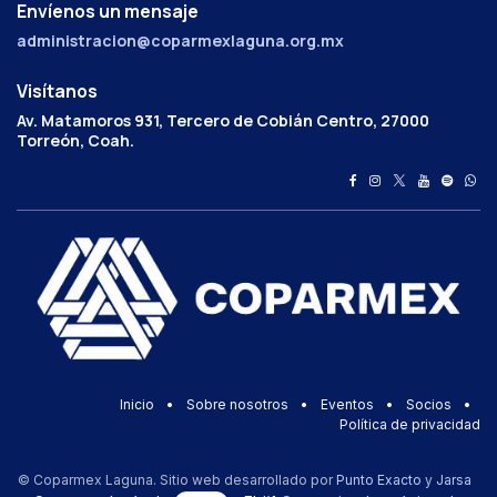
Envíenos un mensaje
administracion@coparmexlaguna.org.mx
Visítanos
Av. Matamoros 931, Tercero de Cobián Centro, 27000
Torreón, Coah.
Inicio
•
Sobre nosotros
•
Eventos
•
Socios
•
Política de privacidad
© Coparmex Laguna. Sitio web desarrollado por
Punto Exacto
y
Jarsa