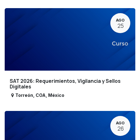
AGO
25
SAT 2026: Requerimientos, Vigilancia y Sellos
Digitales
Torreón
,
COA
,
México
AGO
26