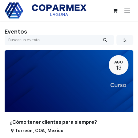
Ir al contenido
Eventos
AGO
13
¿Cómo tener clientes para siempre?
Torreón
,
COA
,
México