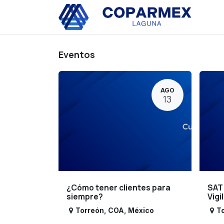
Ir al contenido
Eve
Eventos
AGO
13
¿Cómo tener clientes para
SAT
siempre?
Vigi
Torreón
,
COA
,
México
T