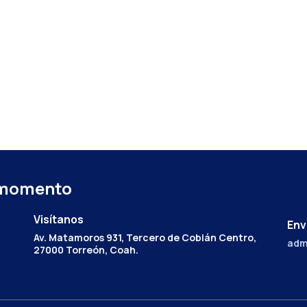
 momento
Visítanos
Env
Av. Matamoros 931, Tercero de Cobián Centro,
adm
27000 Torreón, Coah.