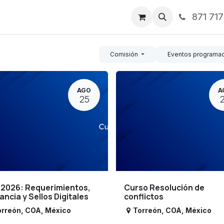
871 71
ntos
Nosotros
Servicios
Noticias
Contáctenos
Comisión
Eventos programa
AGO
A
25
 2026: Requerimientos,
Curso Resolución de
lancia y Sellos Digitales
conflictos
orreón
,
COA
,
México
Torreón
,
COA
,
México