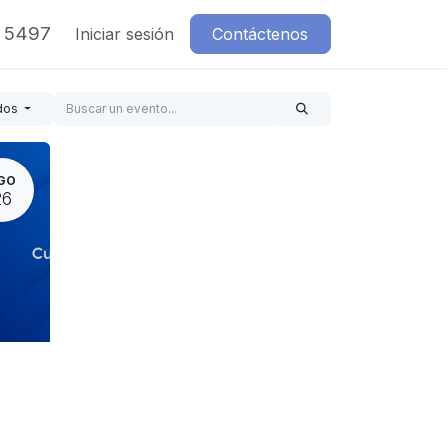
7 5497
Iniciar sesión
Contáctenos
dos
GO
26