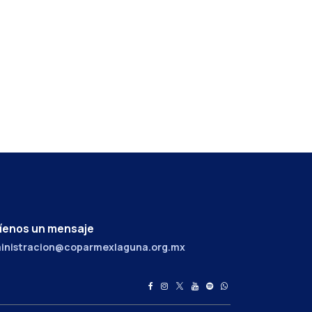
íenos un mensaje
inistracion@coparmexlaguna.org.mx