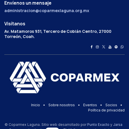
Envíenos un mensaje
administracion@coparmexlaguna.org.mx
Visítanos
Av. Matamoros 931, Tercero de Cobián Centro, 27000
Torreón, Coah.
Inicio
•
Sobre nosotros
•
Eventos
•
Socios
•
Política de privacidad
© Coparmex Laguna. Sitio web desarrollado por
Punto Exacto
y
Jarsa