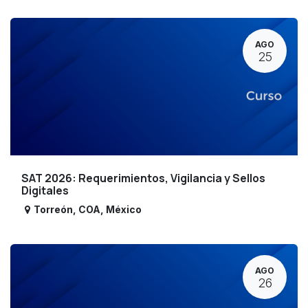
AGO
25
SAT 2026: Requerimientos, Vigilancia y Sellos
Digitales
Torreón
,
COA
,
México
AGO
26