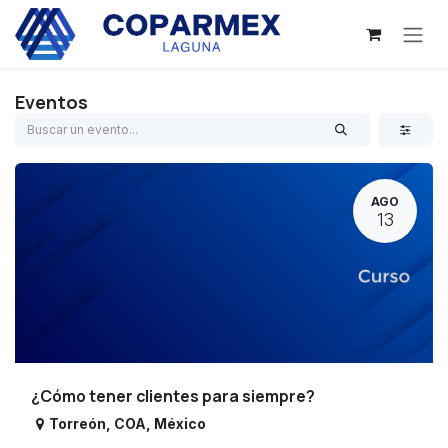
Ir al contenido
Eventos
AGO
13
¿Cómo tener clientes para siempre?
Torreón
,
COA
,
México