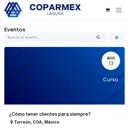
Ir al contenido
Eventos
AGO
13
¿Cómo tener clientes para siempre?
Torreón
,
COA
,
México