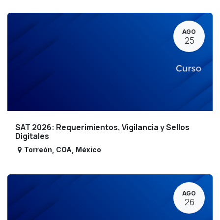
AGO
25
SAT 2026: Requerimientos, Vigilancia y Sellos
Digitales
Torreón
,
COA
,
México
AGO
26