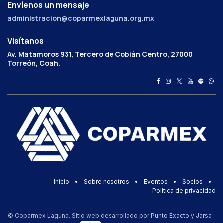
Envíenos un mensaje
administracion@coparmexlaguna.org.mx
Visítanos
Av. Matamoros 931, Tercero de Cobián Centro, 27000
Torreón, Coah.
Inicio
•
Sobre nosotros
•
Eventos
•
Socios
•
Política de privacidad
© Coparmex Laguna. Sitio web desarrollado por
Punto Exacto
y
Jarsa