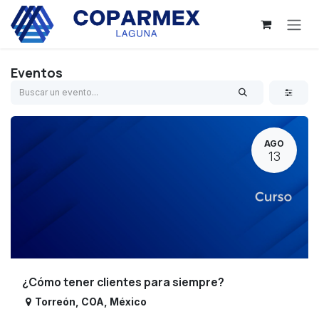
Ir al contenido
Eventos
AGO
13
¿Cómo tener clientes para siempre?
Torreón
,
COA
,
México