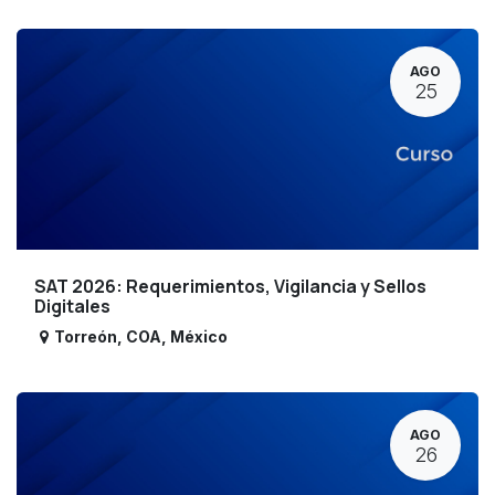
AGO
25
SAT 2026: Requerimientos, Vigilancia y Sellos
Digitales
Torreón
,
COA
,
México
AGO
26