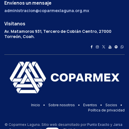
Envíenos un mensaje
administracion@coparmexlaguna.org.mx
Visítanos
Av. Matamoros 931, Tercero de Cobián Centro, 27000
Torreón, Coah.
Inicio
•
Sobre nosotros
•
Eventos
•
Socios
•
Política de privacidad
© Coparmex Laguna. Sitio web desarrollado por
Punto Exacto
y
Jarsa