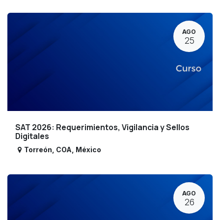
AGO
25
SAT 2026: Requerimientos, Vigilancia y Sellos
Digitales
Torreón
,
COA
,
México
AGO
26