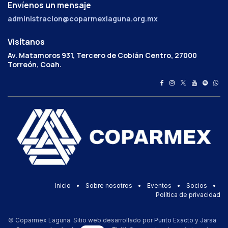
Envíenos un mensaje
administracion@coparmexlaguna.org.mx
Visítanos
Av. Matamoros 931, Tercero de Cobián Centro, 27000
Torreón, Coah.
Inicio
•
Sobre nosotros
•
Eventos
•
Socios
•
Política de privacidad
© Coparmex Laguna. Sitio web desarrollado por
Punto Exacto
y
Jarsa