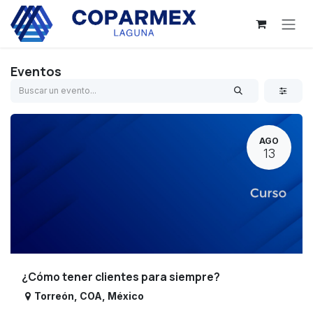
Ir al contenido
Eventos
AGO
13
¿Cómo tener clientes para siempre?
Torreón
,
COA
,
México