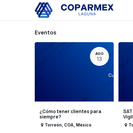
Ir al contenido
Eve
Eventos
AGO
13
¿Cómo tener clientes para
SAT
siempre?
Vigi
Torreón
,
COA
,
México
T