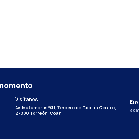
 momento
Visítanos
Env
Av. Matamoros 931, Tercero de Cobián Centro,
adm
27000 Torreón, Coah.