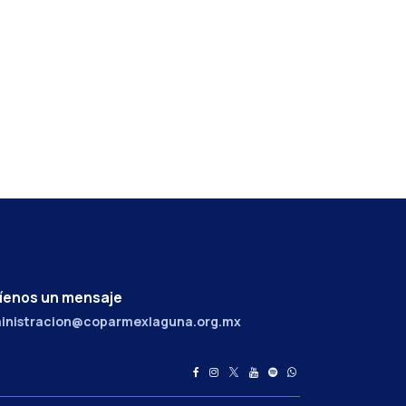
íenos un mensaje
inistracion@coparmexlaguna.org.mx