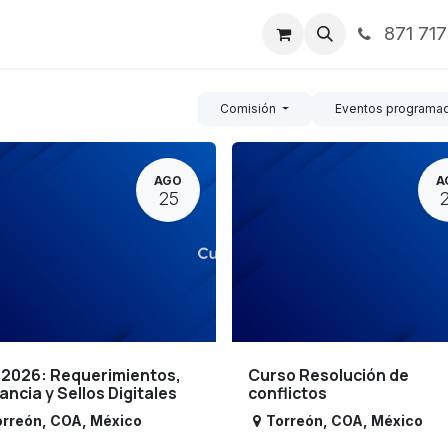
871 71
ntos
Nosotros
Servicios
Noticias
Contáctenos
Comisión
Eventos programa
AGO
A
25
 2026: Requerimientos,
Curso Resolución de
lancia y Sellos Digitales
conflictos
orreón
,
COA
,
México
Torreón
,
COA
,
México