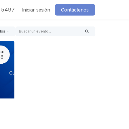
7 5497
Iniciar sesión
Contáctenos
dos
GO
26