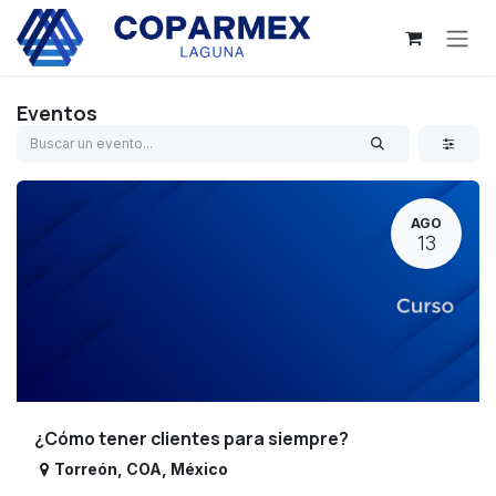
Ir al contenido
Eventos
AGO
13
¿Cómo tener clientes para siempre?
Torreón
,
COA
,
México