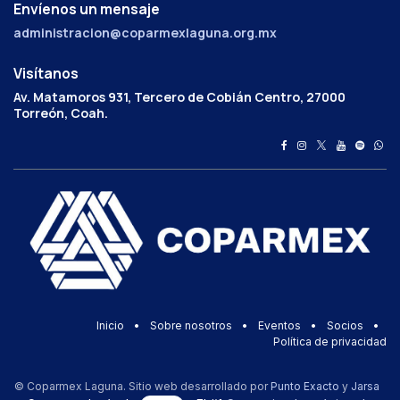
Envíenos un mensaje
administracion@coparmexlaguna.org.mx
Visítanos
Av. Matamoros 931, Tercero de Cobián Centro, 27000
Torreón, Coah.
Inicio
•
Sobre nosotros
•
Eventos
•
Socios
•
Política de privacidad
© Coparmex Laguna. Sitio web desarrollado por
Punto Exacto
y
Jarsa