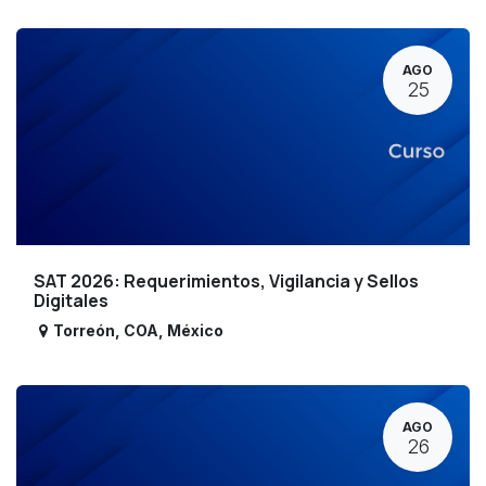
AGO
25
SAT 2026: Requerimientos, Vigilancia y Sellos
Digitales
Torreón
,
COA
,
México
AGO
26