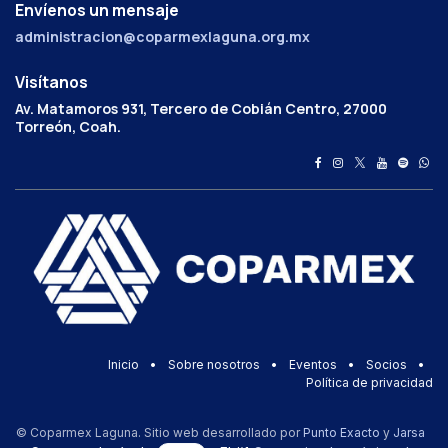
Envíenos un mensaje
administracion@coparmexlaguna.org.mx
Visítanos
Av. Matamoros 931, Tercero de Cobián Centro, 27000
Torreón, Coah.
Inicio
•
Sobre nosotros
•
Eventos
•
Socios
•
Política de privacidad
© Coparmex Laguna. Sitio web desarrollado por
Punto Exacto
y
Jarsa