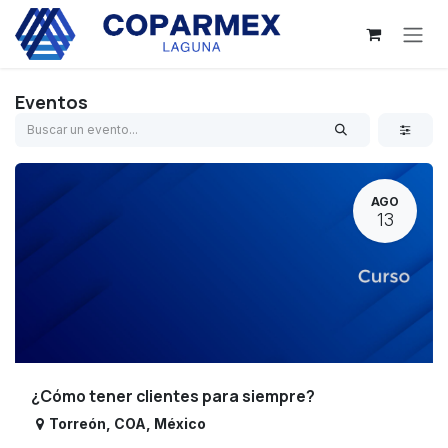
Ir al contenido
Eventos
AGO
13
¿Cómo tener clientes para siempre?
Torreón
,
COA
,
México