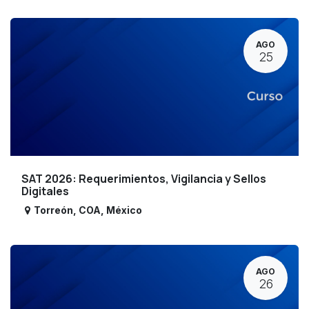
AGO
25
SAT 2026: Requerimientos, Vigilancia y Sellos
Digitales
Torreón
,
COA
,
México
AGO
26