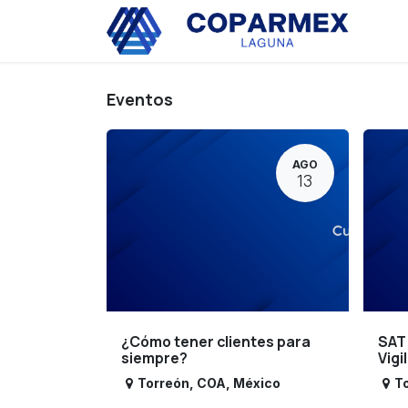
Ir al contenido
Eve
Eventos
AGO
13
¿Cómo tener clientes para
SAT
siempre?
Vigi
Torreón
,
COA
,
México
T