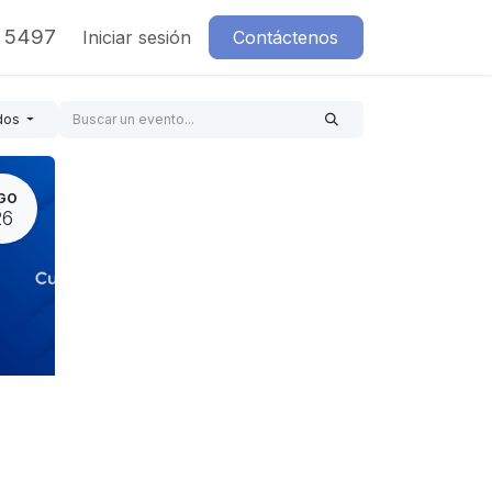
7 5497
Iniciar sesión
Contáctenos
dos
GO
26