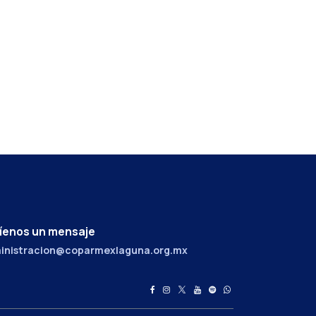
íenos un mensaje
inistracion@coparmexlaguna.org.mx