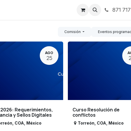
871 71
ntos
Nosotros
Servicios
Noticias
Contáctenos
Comisión
Eventos programa
AGO
A
25
 2026: Requerimientos,
Curso Resolución de
lancia y Sellos Digitales
conflictos
orreón
,
COA
,
México
Torreón
,
COA
,
México