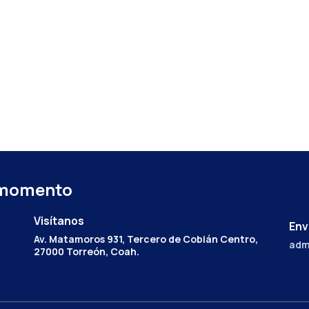
 momento
Visítanos
Env
Av. Matamoros 931, Tercero de Cobián Centro,
adm
27000 Torreón, Coah.