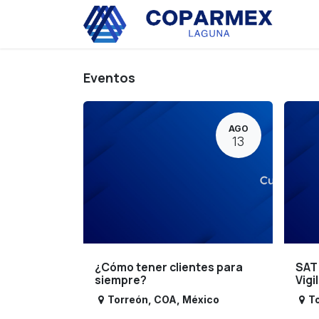
Ir al contenido
Eve
Eventos
AGO
13
¿Cómo tener clientes para
SAT
siempre?
Vigi
Torreón
,
COA
,
México
T