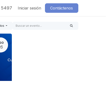
7 5497
Iniciar sesión
Contáctenos
dos
GO
26