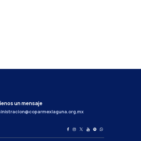
íenos un mensaje
inistracion@coparmexlaguna.org.mx