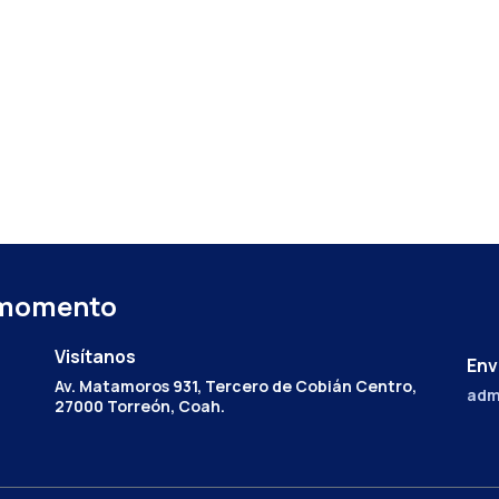
 momento
Visítanos
Env
Av. Matamoros 931, Tercero de Cobián Centro,
adm
27000 Torreón, Coah.