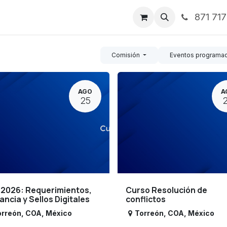
871 71
ntos
Nosotros
Servicios
Noticias
Contáctenos
Comisión
Eventos programa
AGO
A
25
 2026: Requerimientos,
Curso Resolución de
lancia y Sellos Digitales
conflictos
orreón
,
COA
,
México
Torreón
,
COA
,
México