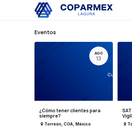
Ir al contenido
Eve
Eventos
AGO
13
¿Cómo tener clientes para
SAT
siempre?
Vigi
Torreón
,
COA
,
México
T