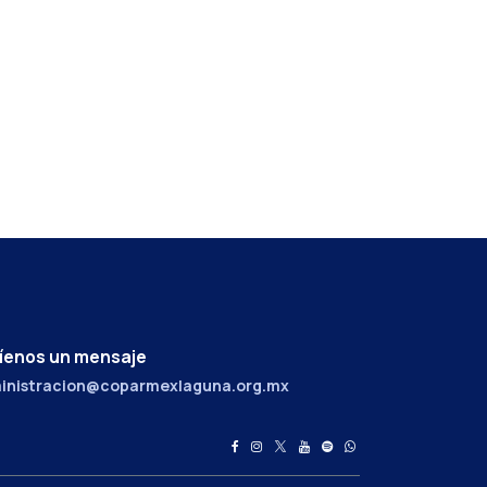
íenos un mensaje
inistracion@coparmexlaguna.org.mx