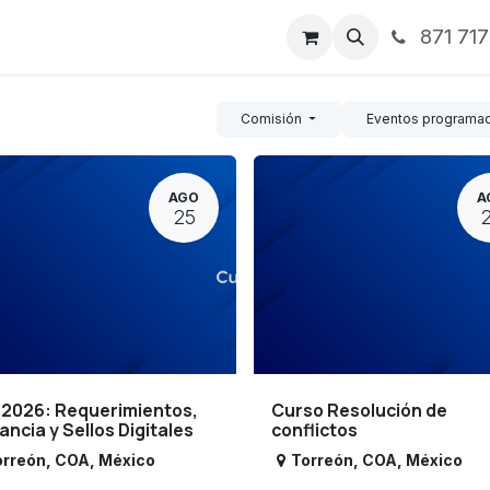
871 71
ntos
Nosotros
Servicios
Noticias
Contáctenos
Comisión
Eventos programa
AGO
A
25
 2026: Requerimientos,
Curso Resolución de
lancia y Sellos Digitales
conflictos
orreón
,
COA
,
México
Torreón
,
COA
,
México