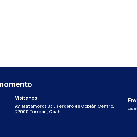
 momento
Visítanos
Env
Av. Matamoros 931, Tercero de Cobián Centro,
adm
27000 Torreón, Coah.