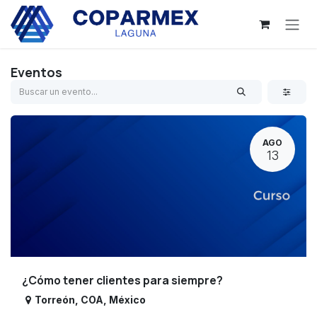
Ir al contenido
Eventos
AGO
13
¿Cómo tener clientes para siempre?
Torreón
,
COA
,
México