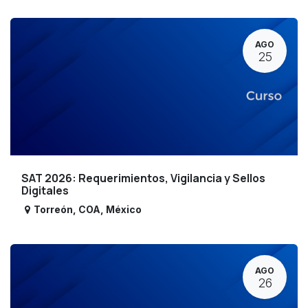
AGO
25
SAT 2026: Requerimientos, Vigilancia y Sellos
Digitales
Torreón
,
COA
,
México
AGO
26