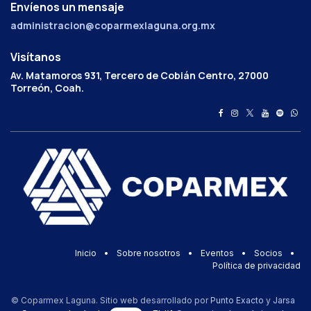
Envíenos un mensaje
administracion@coparmexlaguna.org.mx
Visítanos
Av. Matamoros 931, Tercero de Cobián Centro, 27000
Torreón, Coah.
Inicio
•
Sobre nosotros
•
Eventos
•
Socios
•
Política de privacidad
© Coparmex Laguna. Sitio web desarrollado por
Punto Exacto
y
Jarsa